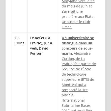
Maryland vers la fin
du mois de juin et
s’avérait une
première aux États-
Unis pour le club
Omer.
19-
Le Reflet (La
Un universitaire se
juillet
Prairie), p.7 &
distingue dans un
web, David
concours de sous-
Penven
marin.
Alexandre
Gordon, de La
Prairie, fait partie de
l’équipe de l’École
de technologie
supérieure (ÉTS) de
Montréal qui a
remporté la 1re
place à
l’International
Submarine Races
2017 qui avait lieu