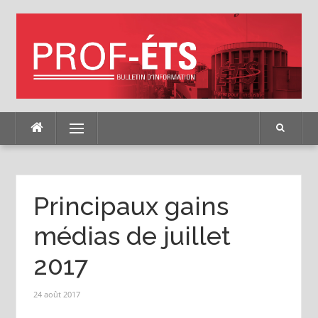
Skip
to
content
Menu
Principaux gains
médias de juillet
2017
24 août 2017