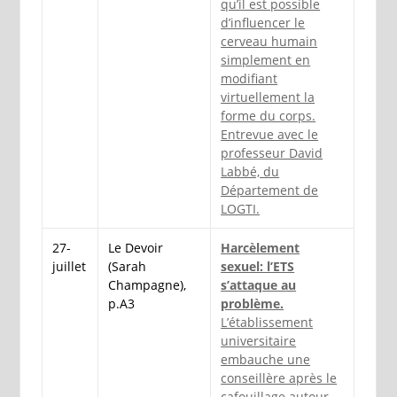
qu’il est possible
d’influencer le
cerveau humain
simplement en
modifiant
virtuellement la
forme du corps.
Entrevue avec le
professeur David
Labbé, du
Département de
LOGTI.
27-
Le Devoir
Harcèlement
juillet
(Sarah
sexuel: l’ETS
Champagne),
s’attaque au
p.A3
problème.
L’établissement
universitaire
embauche une
conseillère après le
cafouillage autour