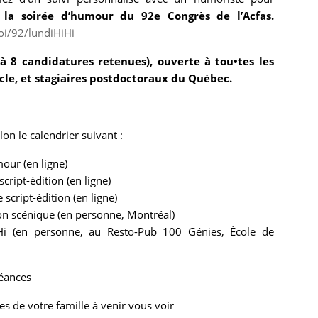
, la soirée d’humour du 92e Congrès de l’Acfas.
i/92/lundiHiHi
u’à 8 candidatures retenues), ouverte à tou•tes les
ycle, et stagiaires postdoctoraux du Québec.
on le calendrier suivant :
our (en ligne)
cript-édition (en ligne)
script-édition (en ligne)
ion scénique (en personne,
Montréal)
Hi (en personne, au Resto-Pub 100
Génies, École de
séances
s de votre famille à venir vous voir