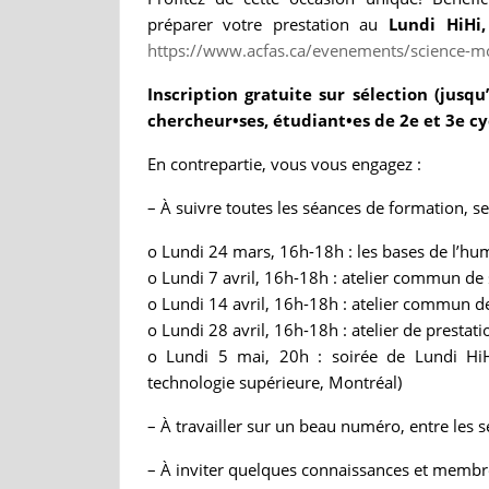
préparer votre prestation au
Lundi HiHi
https://www.acfas.ca/evenements/science-mo
Inscription gratuite sur sélection (jusq
chercheur•ses, étudiant•es de 2e et 3e c
En contrepartie, vous vous engagez :
– À suivre toutes les séances de formation, sel
o Lundi 24 mars, 16h-18h : les bases de l’hum
o Lundi 7 avril, 16h-18h : atelier commun de s
o Lundi 14 avril, 16h-18h : atelier commun de 
o Lundi 28 avril, 16h-18h : atelier de prestat
o Lundi 5 mai, 20h : soirée de Lundi Hi
technologie supérieure, Montréal)
– À travailler sur un beau numéro, entre les 
– À inviter quelques connaissances et membre