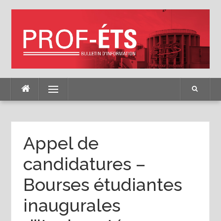
Skip
to
content
Menu
Appel de
candidatures –
Bourses étudiantes
inaugurales