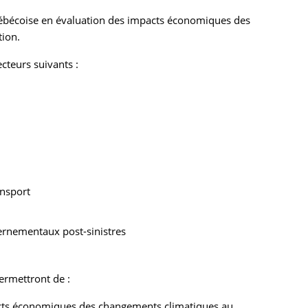
uébécoise en évaluation des impacts économiques des
tion.
ecteurs suivants :
ansport
rnementaux post-sinistres
rmettront de :
pacts économiques des changements climatiques au