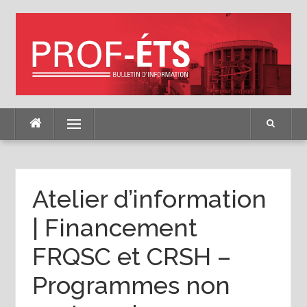
Skip
to
content
Menu
Atelier d’information
| Financement
FRQSC et CRSH –
Programmes non