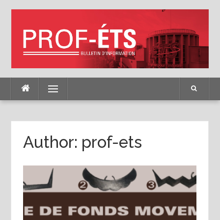
Skip
to
content
Menu
Author:
prof-ets