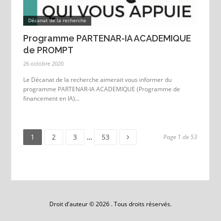
Décanat de la recherche
Programme PARTENAR-IA ACADEMIQUE
de PROMPT
26 octobre 2020
Le Décanat de la recherche aimerait vous informer du
programme PARTENAR-IA ACADEMIQUE (Programme de
financement en IA)...
Page
Page
Page
Page
1
2
3
…
53
Page 1 de 53
Droit d'auteur © 2026 . Tous droits réservés.