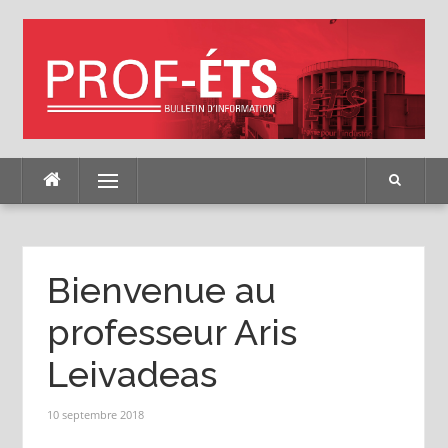
Skip
to
content
Menu
Bienvenue au
professeur Aris
Leivadeas
10 septembre 2018