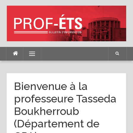
Skip
to
content
Menu
Bienvenue à la
professeure Tasseda
Boukherroub
(Département de