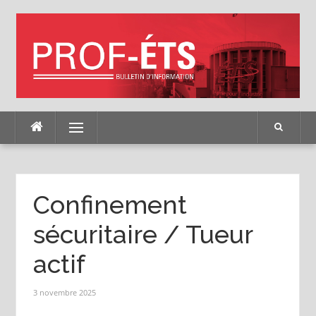
Skip
to
content
Menu
Confinement
sécuritaire / Tueur
actif
3 novembre 2025