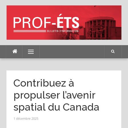
Skip
to
content
Menu
Contribuez à
propulser l’avenir
spatial du Canada
1 décembre 2025