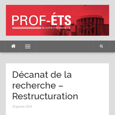
Skip
to
content
Menu
Décanat de la
recherche –
Restructuration
10 janvier 2019