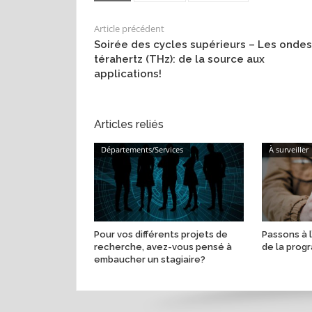
Article précédent
Soirée des cycles supérieurs – Les ondes
térahertz (THz): de la source aux
applications!
Articles reliés
Départements/Services
À surveiller
Pour vos différents projets de
Passons à 
recherche, avez-vous pensé à
de la prog
embaucher un stagiaire?