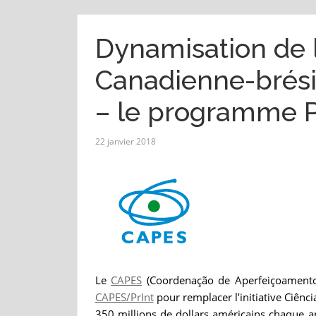
Dynamisation de l
Canadienne-brési
– le programme P
22 janvier 2018
Le
CAPES
(Coordenação de Aperfeiçoamento
CAPES/PrInt
pour remplacer l’initiative Ciênci
350 millions de dollars américains chaque an