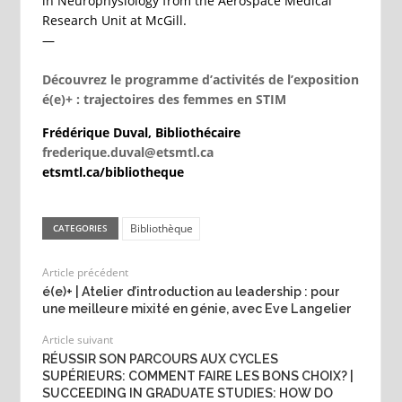
in Neurophysiology from the Aerospace Medical
Research Unit at McGill.
—
Découvrez le programme d’activités de l’exposition
é(e)+ : trajectoires des femmes en STIM
Frédérique Duval, Bibliothécaire
frederique.duval@etsmtl.ca
etsmtl.ca/bibliotheque
Bibliothèque
CATEGORIES
Article précédent
é(e)+ | Atelier d’introduction au leadership : pour
une meilleure mixité en génie, avec Eve Langelier
Article suivant
RÉUSSIR SON PARCOURS AUX CYCLES
SUPÉRIEURS: COMMENT FAIRE LES BONS CHOIX? |
SUCCEEDING IN GRADUATE STUDIES: HOW DO