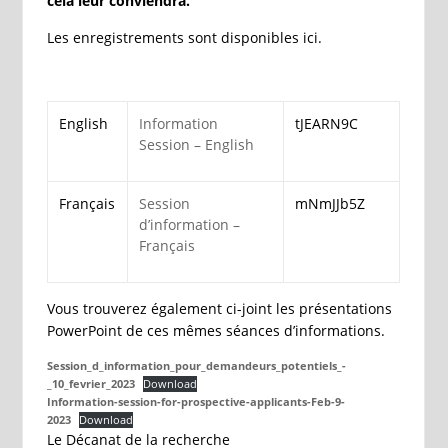
cela leur conviendra.
Les enregistrements sont disponibles ici.
English
Information
tJEARN9C
Session – English
Français
Session
mNmJJb5Z
d’information –
Français
Vous trouverez également ci-joint les présentations
PowerPoint de ces mêmes séances d’informations.
Session_d_information_pour_demandeurs_potentiels_-
_10_fevrier_2023
Download
Information-session-for-prospective-applicants-Feb-9-
2023
Download
Le Décanat de la recherche