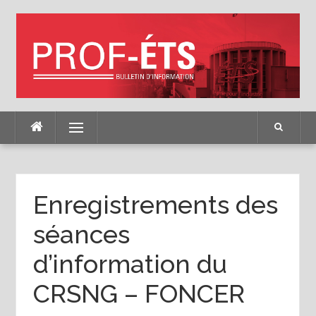
Skip
to
content
Menu
Enregistrements des
séances
d’information du
CRSNG – FONCER