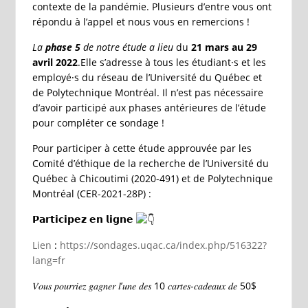
contexte de la pandémie. Plusieurs d’entre vous ont
répondu à l’appel et nous vous en remercions !
La
phase 5
de notre étude a lieu
du
21 mars au 29
avril 2022
.Elle s’adresse à tous les étudiant⸱s et les
employé⸱s du réseau de l’Université du Québec et
de Polytechnique Montréal. Il n’est pas nécessaire
d’avoir participé aux phases antérieures de l’étude
pour compléter ce sondage !
Pour participer à cette étude approuvée par les
Comité d’éthique de la recherche de l’Université du
Québec à Chicoutimi (2020-491) et de Polytechnique
Montréal (CER-2021-28P) :
𝗣𝗮𝗿𝘁𝗶𝗰𝗶𝗽𝗲𝘇 𝗲𝗻 𝗹𝗶𝗴𝗻𝗲
Lien
:
https://sondages.uqac.ca/index.php/516322?
lang=fr
𝑉𝑜𝑢𝑠 𝑝𝑜𝑢𝑟𝑟𝑖𝑒𝑧 𝑔𝑎𝑔𝑛𝑒𝑟 𝑙’𝑢𝑛𝑒 𝑑𝑒𝑠 10 𝑐𝑎𝑟𝑡𝑒𝑠-𝑐𝑎𝑑𝑒𝑎𝑢𝑥 𝑑𝑒 50$