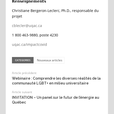
𝗥𝗲𝗻𝘀𝗲𝗶𝗴𝗻𝗲𝗺𝗲𝗻𝘁𝘀
Christiane Bergeron-Leclerc, Ph.D., responsable du
projet
cblecler@uqac.ca
1 800 463-9880, poste 4230
uqac.ca/impactcovid
Nouveaux articles
CATEGORIES
Article précédent
Webinaire : Comprendre les diverses réalités de la
communauté LGBT+ en milieu universitaire
Article suivant
INVITATION – Un panel sur le futur de l’énergie au
Québec