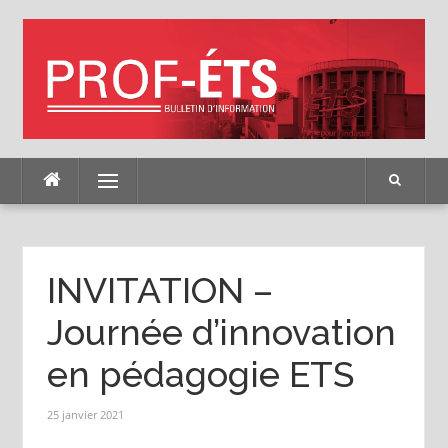
Skip
to
content
Menu
INVITATION –
Journée d’innovation
en pédagogie ETS
25 janvier 2021