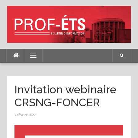
Skip
to
content
Menu
Invitation webinaire
CRSNG-FONCER
7 février 2022