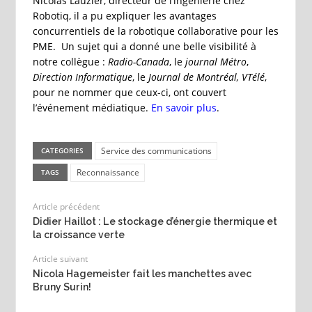
Nicolas Lauzier, directeur de l’ingénierie chez
Robotiq, il a pu expliquer les avantages
concurrentiels de la robotique collaborative pour les
PME. Un sujet qui a donné une belle visibilité à
notre collègue :
Radio-Canada
, le
journal Métro
,
Direction Informatique
, le
Journal de Montréal,
VTélé
,
pour ne nommer que ceux-ci, ont couvert
l’événement médiatique.
En savoir plus
.
Service des communications
CATEGORIES
Reconnaissance
TAGS
Article précédent
Didier Haillot : Le stockage d’énergie thermique et
la croissance verte
Article suivant
Nicola Hagemeister fait les manchettes avec
Bruny Surin!