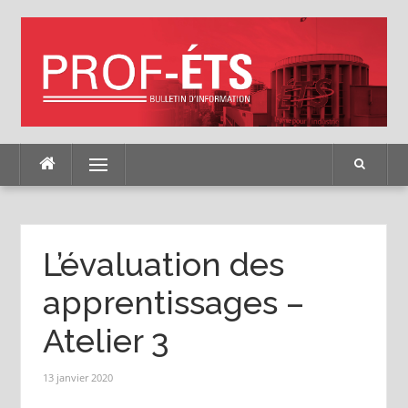
Skip
to
content
Menu
L’évaluation des
apprentissages –
Atelier 3
13 janvier 2020