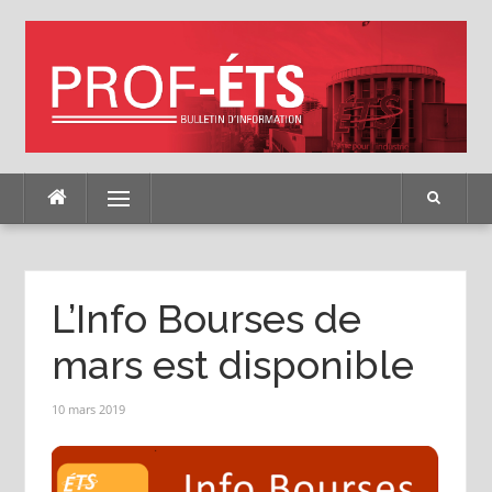
Skip
to
content
Menu
L’Info Bourses de
mars est disponible
10 mars 2019