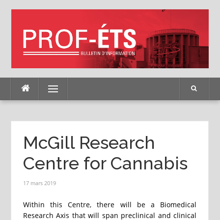
Skip
to
content
Menu
McGill Research
Centre for Cannabis
17 mars 2019
Within this Centre, there will be a Biomedical
Research Axis that will span preclinical and clinical