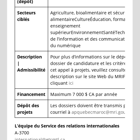
(dépôt)
Secteurs
Agriculture, bioalimentaire et sécurité
ciblés
alimentaireCultureÉducation, formation et
enseignement
supérieurEnvironnementSantéTechnologi
de l’information et des communications et
du numérique
Description
Pour plus d’informations sur le dépôt du
|
dossier de candidature et les critères de
Admissibilité
cet appel à projets, veuillez consulter la
description sur le site Web du MRIF, en
cliquant
ici
Financement
Maximum 7 000 $ CA par année
Dépôt des
Les dossiers doivent être transmis par
projets
courriel à
apquebecmaroc@mri.gouv.qc.c
L’équipe du Service des relations internationales
A-3700
international@etsmtl.ca