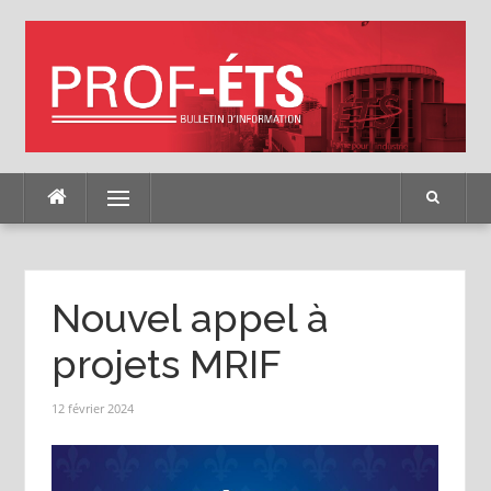
Skip
to
content
Menu
Nouvel appel à
projets MRIF
12 février 2024