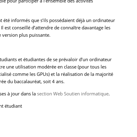
le pour participer à l’ensemble des activités
nt été informés que s’ils possédaient déjà un ordinateur
. Il est conseillé d’attendre de connaître davantage les
e version plus puissante.
étudiants et étudiantes de se prévaloir d’un ordinateur
e une utilisation modérée en classe (pour tous les
alisé comme les GPUs) et la réalisation de la majorité
ée du baccalauréat, soit 4 ans.
es à jour dans la
section Web Soutien informatique
.
t étudiant