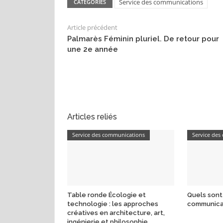
Service des communications
CATEGORIES
Article précédent
Palmarès Féminin pluriel. De retour pour
une 2e année
Articles reliés
Service des communications
Service de
Table ronde Écologie et
Quels sont
technologie : les approches
communica
créatives en architecture, art,
ingénierie et philosophie