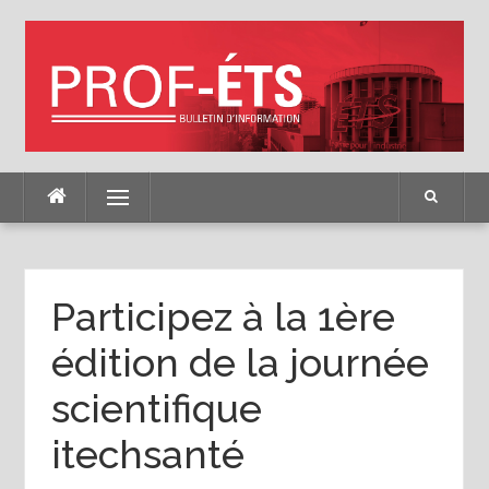
Skip
to
content
Menu
Participez à la 1ère
édition de la journée
scientifique
itechsanté