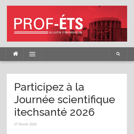
Skip
to
content
Menu
Participez à la
Journée scientifique
itechsanté 2026
27 février 2026