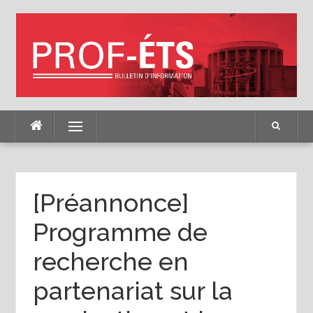
Skip
to
content
Menu
[Préannonce]
Programme de
recherche en
partenariat sur la