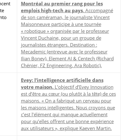
ncent
Montréal au premier rang pour les
te
emplois high-tech au pays
. Accompagné
nto
de son caméraman, le journaliste Vincent
Maisonneuve participe à une tournée
« robotique » organisée par le professeur
Vincent Duchaine, pour un groupe de
journalistes étrangers. Destination :
Mecademic (entrevue avec le professeur
Ilian Bonev), Element AI & Centech (Richard
Chénier, FZ Engineering, Ara Robotic).
Evey: l’intelligence artificielle dans
votre maison.
L’objectif d’Evey Innovation
est d’être au cœur (ou plutôt à la tête) de ces
maisons. « On a fabriqué un cerveau pour
les maisons intelligentes. Nous croyons que
c’est l’élément qui manque actuellement
pour qu’elles offrent une bonne expérience
aux utilisateurs », explique Kaeven Martin.