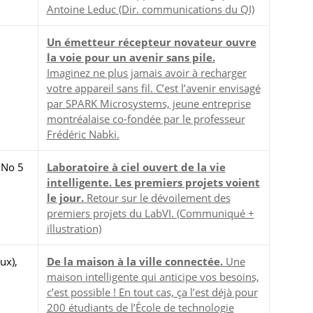
Antoine Leduc (Dir. communications du QI)
Un émetteur récepteur novateur ouvre
la voie pour un avenir sans pile.
Imaginez ne plus jamais avoir à recharger
votre appareil sans fil. C’est l’avenir envisagé
par SPARK Microsystems, jeune entreprise
montréalaise co-fondée par le professeur
Frédéric Nabki.
 No 5
Laboratoire à ciel ouvert de la vie
intelligente. Les premiers projets voient
le jour.
Retour sur le dévoilement des
premiers projets du LabVI. (Communiqué +
illustration)
ux),
De la maison à la ville connectée.
Une
maison intelligente qui anticipe vos besoins,
c’est possible ! En tout cas, ça l’est déjà pour
200 étudiants de l’École de technologie