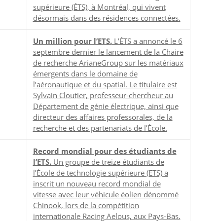
supérieure (ÉTS), à Montréal, qui vivent
désormais dans des résidences connectées.
Un million pour l’ETS.
L’ÉTS a annoncé le 6
septembre dernier le lancement de la Chaire
de recherche ArianeGroup sur les matériaux
émergents dans le domaine de
l’aéronautique et du spatial. Le titulaire est
Sylvain Cloutier, professeur-chercheur au
Département de génie électrique, ainsi que
directeur des affaires professorales, de la
recherche et des partenariats de l’École.
Record mondial pour des étudiants de
l’ETS.
Un groupe de treize étudiants de
l’École de technologie supérieure (ETS) a
inscrit un nouveau record mondial de
vitesse avec leur véhicule éolien dénommé
Chinook, lors de la compétition
internationale Racing Aelous, aux Pays-Bas.