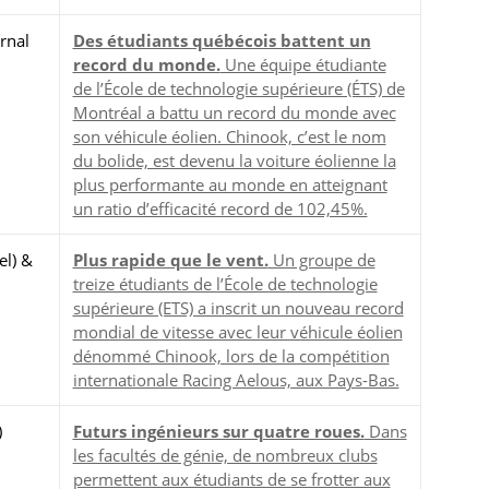
rnal
Des étudiants québécois battent un
record du monde.
Une équipe étudiante
de l’École de technologie supérieure (ÉTS) de
Montréal a battu un record du monde avec
son véhicule éolien. Chinook, c’est le nom
du bolide, est devenu la voiture éolienne la
plus performante au monde en atteignant
un ratio d’efficacité record de 102,45%.
el) &
Plus rapide que le vent.
Un groupe de
treize étudiants de l’École de technologie
supérieure (ETS) a inscrit un nouveau record
mondial de vitesse avec leur véhicule éolien
dénommé Chinook, lors de la compétition
internationale Racing Aelous, aux Pays-Bas.
)
Futurs ingénieurs sur quatre roues.
Dans
les facultés de génie, de nombreux clubs
permettent aux étudiants de se frotter aux