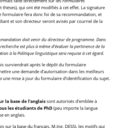
rmais faite directement sur les
Formulaires
thèses), qui ont été modifiés à cet effet. La signature
le formulaire fera donc foi de sa recommandation, et
iant et son directeur seront avisés par courriel de la
commandation doit venir du directeur de programme. Dans
e recherche est plus à même d’évaluer la pertinence de la
on à la Politique linguistique sera requise à cet égard.
ais surviendrait après le dépôt du formulaire
oumettre une demande d’autorisation dans les meilleurs
a
une mise à jour du formulaire d’identification du sujet.
r la base de l’anglais
sont autorisés d’emblée à
ous les étudiants de
PhD
(peu importe la langue
se en anglais.
s sur la base du français, M.Ing, DESS), les motifs qui