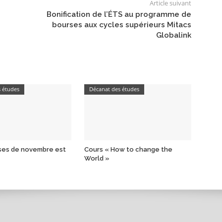
Article suivant
Bonification de l’ÉTS au programme de
bourses aux cycles supérieurs Mitacs
Globalink
s études
Décanat des études
rses de novembre est
Cours « How to change the
World »