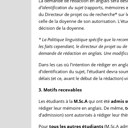
La demande de rédaction en anglais sera déso
d’identification du sujet
(rapports, mémoires et 
du Directeur de projet ou de recherche* sur 
celle de la doyenne de son autorisation. L’étud
décision de la doyenne.
* La Politique linguistique spécifie que la re
les faits cependant, le directeur de projet ou d
demande de rédaction en anglais. Une modificati
Dans les cas où l’intention de rédiger en angl
d’identification du sujet, l’étudiant devra s
délais (et ce, avant le début de la rédaction)
vi
3. Motifs recevables
Les étudiants à la
M.Sc.A
qui ont été
admis su
rédiger leur mémoire en anglais. De même,
t
d’admission) sont autorisés à rédiger leur thè
Pour
tous les autres étudiants
(M.Sc.A admi