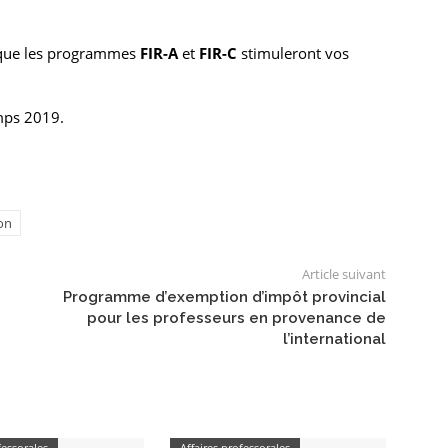
s que les programmes
FIR-A
et
FIR-C
stimuleront vos
mps 2019.
on
Article suivant
Programme d’exemption d’impôt provincial
pour les professeurs en provenance de
l’international
fessorales
Affaires professorales