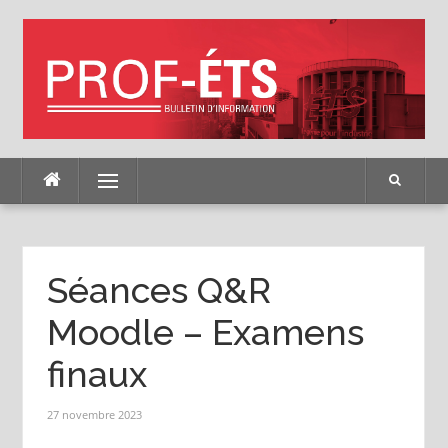
Skip
to
content
Menu
Séances Q&R
Moodle – Examens
finaux
27 novembre 2023