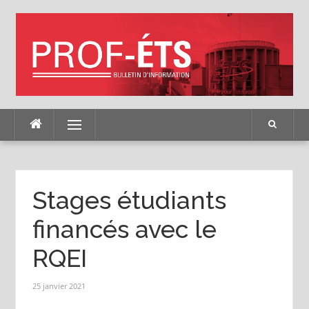
Skip
to
content
Menu
Stages étudiants
financés avec le
RQEI
25 janvier 2021