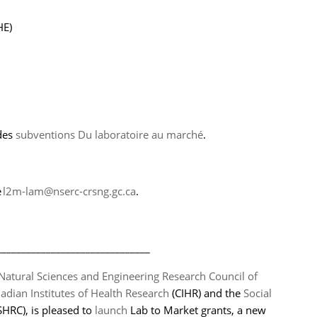
(HE)
 des
subventions Du laboratoire au marché
.
e
l2m-lam@nserc-crsng.gc.ca
.
_______________________________
Natural Sciences and Engineering Research Council of
adian Institutes of Health Research
(CIHR) and the
Social
SHRC), is pleased to
launch
Lab to Market grants, a new