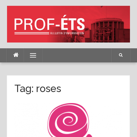
Skip
to
content
Menu
Tag:
roses