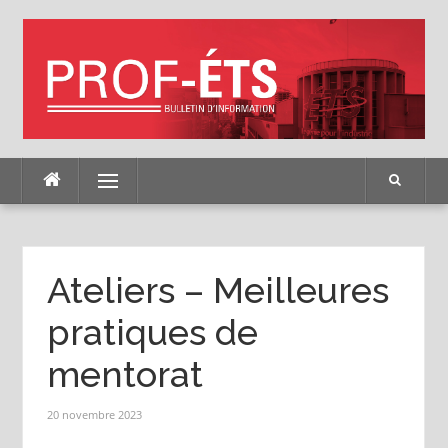
Skip
to
content
Menu
Ateliers – Meilleures
pratiques de
mentorat
20 novembre 2023