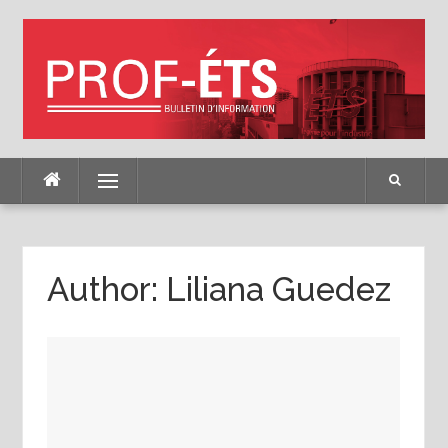
Skip
to
content
Menu
Author:
Liliana Guedez