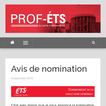
Skip
to
content
Menu
Avis de nomination
9 septembre 2019
C’est avec plaisir que je vous annonce la nomination