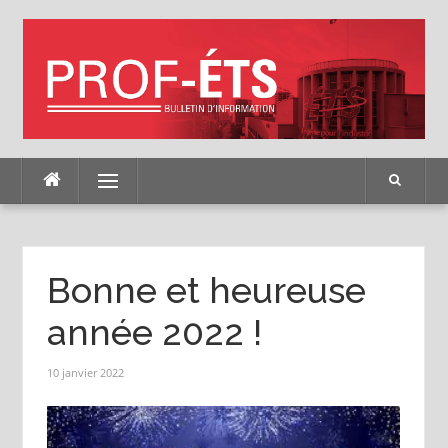
Skip
to
content
Menu
Bonne et heureuse
année 2022 !
10 janvier 2022