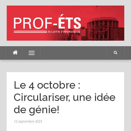
Skip
to
content
Menu
Le 4 octobre :
Circulariser, une idée
de génie!
12 septembre 2022