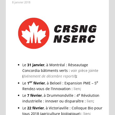
8 janvier 2018
Le
31 janvier
, à Montréal : Réseautage
Concordia bâtiments verts :
voir pièce jointe
(
événement de décembre reporté
);
er
e
Le
1
février
, à Beloeil : Expansion PME – 5
Rendez-vous de l’innovation :
lien
;
e
Le
7 février
, à Drummondville : 4
Révolution
industrielle : innover ou disparaître :
lien
;
Le
22 février
, à Victoriaville : Colloque Bio pour
tous 2018 (agriculture biologique) :
lien
;