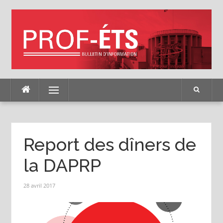
Skip
to
content
Menu
Report des dîners de
la DAPRP
28 avril 2017