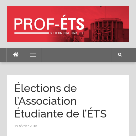
Skip
to
content
Menu
Élections de
l’Association
Étudiante de l’ÉTS
19 février 2018