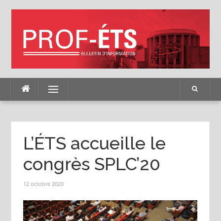
Skip
to
content
Menu
L’ÉTS accueille le
congrès SPLC’20
12 octobre 2020