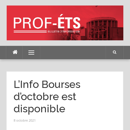
Skip
to
content
Menu
L’Info Bourses
d’octobre est
disponible
8 octobre 2021