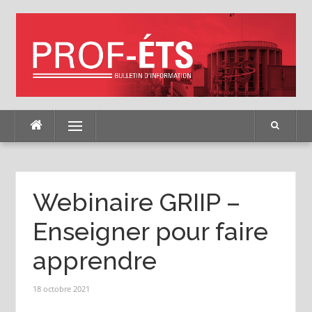
Skip
to
content
Menu
Webinaire GRIIP –
Enseigner pour faire
apprendre
18 octobre 2021