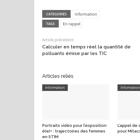
Information
CATEGORIES
En rappel
TAGS
Article précédent
Calculer en temps réel la quantité de
polluants émise par les TIC
Articles reliés
Information
Informatio
Portraits vidéo pour l’exposition
L’appel de
é(e)+ : trajectoires des femmes
pour Mitac
en STIM