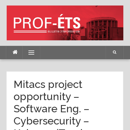
Skip
to
content
Menu
Mitacs project
opportunity –
Software Eng. –
Cybersecurity –