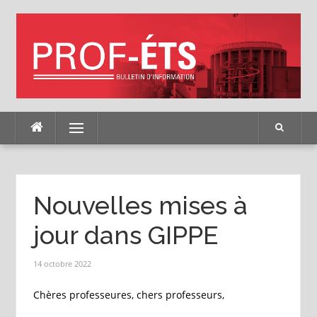
Skip
to
content
Menu
Nouvelles mises à
jour dans GIPPE
14 octobre 2022
Chères professeures, chers professeurs,