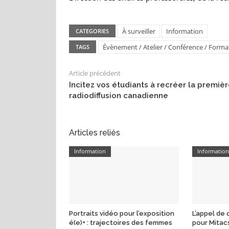
À surveiller
Information
CATEGORIES
Évènement / Atelier / Conférence / Forma
TAGS
Article précédent
Incitez vos étudiants à recréer la premiè
radiodiffusion canadienne
Articles reliés
Information
Informatio
Portraits vidéo pour l’exposition
L’appel de
é(e)+ : trajectoires des femmes
pour Mitac