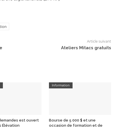
tion
Article suivant
re
Ateliers Mitacs gratuits
n
Information
 demandes est ouvert
Bourse de 5 000 $ et une
s Élévation
occasion de formation et de