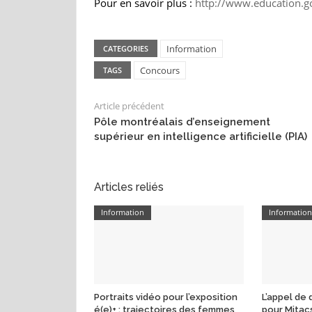
Pour en savoir plus :
http://www.education.go
Information
CATEGORIES
Concours
TAGS
Article précédent
Pôle montréalais d’enseignement
supérieur en intelligence artificielle (PIA)
Articles reliés
Information
Informatio
Portraits vidéo pour l’exposition
L’appel de
é(e)+ : trajectoires des femmes
pour Mitac