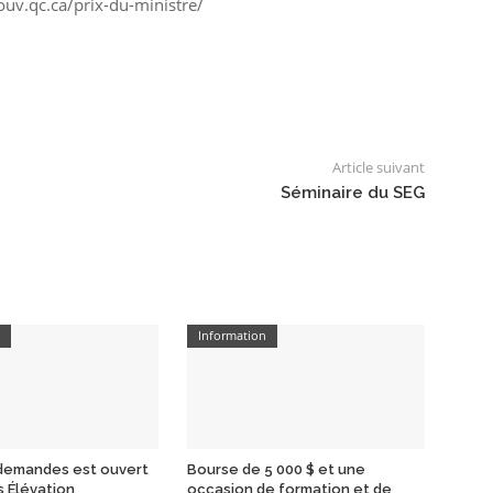
uv.qc.ca/prix-du-ministre/
Article suivant
Séminaire du SEG
n
Information
 demandes est ouvert
Bourse de 5 000 $ et une
s Élévation
occasion de formation et de